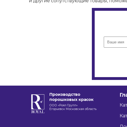
и другие сопутствующие товары, поможе
Производство
Гл
порошковых красок
Ка
ООО «Роял Групп»
Егорьевск Московская область
Кат
До