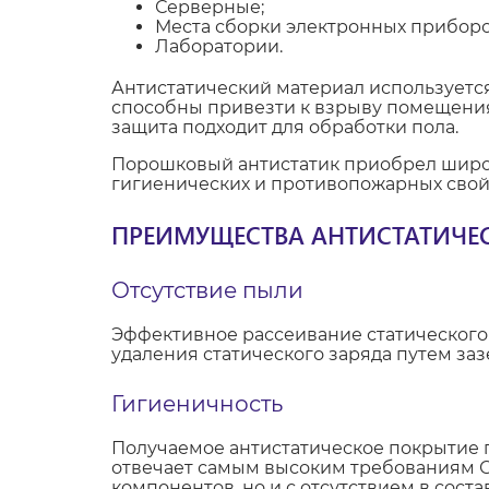
Серверные;
Места сборки электронных приборо
Лаборатории.
Антистатический материал используется
способны привезти к взрыву помещения
защита подходит для обработки пола.
Порошковый антистатик приобрел широк
гигиенических и противопожарных свой
ПРЕИМУЩЕСТВА АНТИСТАТИЧЕ
Отсутствие пыли
Эффективное рассеивание статического з
удаления статического заряда путем за
Гигиеничность
Получаемое антистатическое покрытие п
отвечает самым высоким требованиям С
компонентов, но и с отсутствием в соста