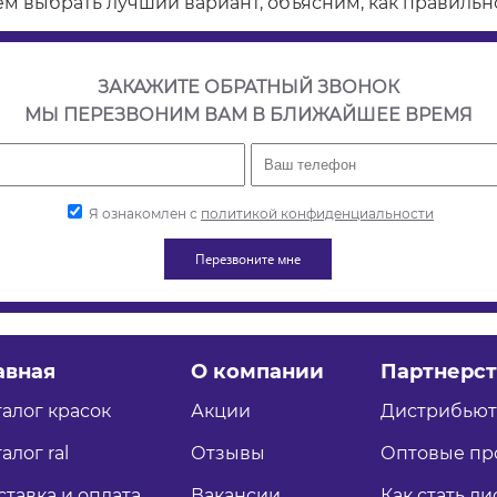
м выбрать лучший вариант, объясним, как правильно
ЗАКАЖИТЕ ОБРАТНЫЙ ЗВОНОК
МЫ ПЕРЕЗВОНИМ ВАМ В БЛИЖАЙШЕЕ ВРЕМЯ
Я ознакомлен с
политикой конфиденциальности
авная
О компании
Партнерст
талог красок
Акции
Дистрибью
алог ral
Отзывы
Оптовые пр
ставка и оплата
Вакансии
Как стать д