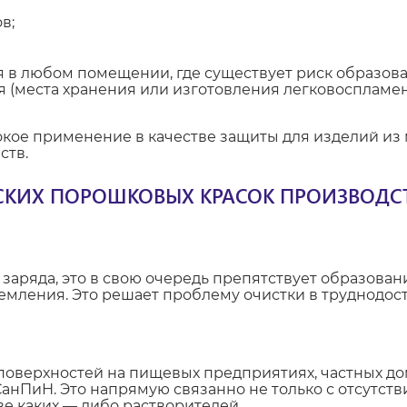
в;
 в любом помещении, где существует риск образова
 (места хранения или изготовления легковоспламен
ое применение в качестве защиты для изделий из 
ств.
СКИХ ПОРОШКОВЫХ КРАСОК ПРОИЗВОДСТ
аряда, это в свою очередь препятствует образовани
земления. Это решает проблему очистки в труднодо
оверхностей на пищевых предприятиях, частных дом
анПиН. Это напрямую связанно не только с отсутст
ве каких — либо растворителей.