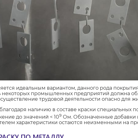
ляется идеальным вариантом, данного рода покрыти
ть некоторых промышленных предприятий должна об
осуществление трудовой деятельности опасно для ж
благодаря наличию в составе краски специальных 
9
ение до значений < 10
Ом. Обозначенные добавки 
елем характеристики остаются неизменными на пр
РАСКУ ПО МЕТАЛЛУ