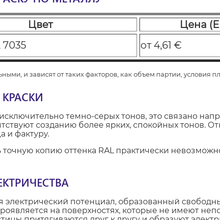
Цвет
Цена (E
 7035
от 4,61 €
ными, и зависят от таких факторов, как объем партии, условия п
 КРАСКИ
 исключительно темно-серых тонов, это связано нап
ятствуют созданию более ярких, спокойных тонов. От
 и фактуру.
ть точную копию оттенка RAL практически невозмож
ЕКТРИЧЕСТВА
я электрический потенциал, образованный свободн
роявляется на поверхностях, которые не имеют непо
тицы притягиваются друг к другу и образуют электр