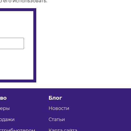
 его использовать.
во
Блог
теры
Новости
одажи
Статьи
истрибьютером
Карта сайта