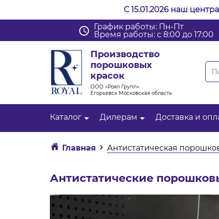
С 15.01.2026 наш центр
График работы: Пн-Пт
Время работы: с 8:00 до 17:00
Производство
порошковых
красок
ООО «Роял Групп»
Егорьевск Московская область
Каталог
Дилерам
Доставка и опл
Главная
Антистатическая порошков
Антистатические порошков