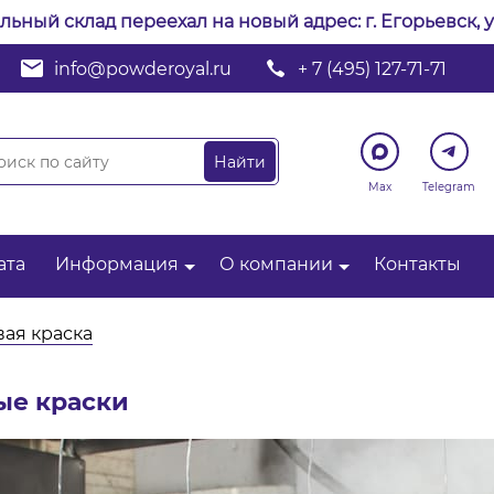
альный склад переехал на новый адрес: г. Егорьевск, у
info@powderoyal.ru
+ 7 (495) 127-71-71
Max
Telegram
ата
Информация
О компании
Контакты
ая краска
ые краски