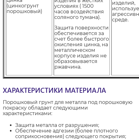
цинка
изделия в жестких
изделий,
(цинкогрунт
условиях ( 1500
использу
порошковый)
часов воздействия
агрессив
соляного тумана).
среде.
Защита поверхности
обеспечивается за
счет более быстрого
окисления цинка, на
металлическом
корпусе изделия не
образовывается
ржавчина.
ХАРАКТЕРИСТИКИ МАТЕРИАЛА
Порошковый грунт для металла под порошковую
покраску обладает следующими
характеристиками:
Защита металла от разрушения;
Обеспечение адгезии (более плотного
соприкосновения) следующего покрытия;