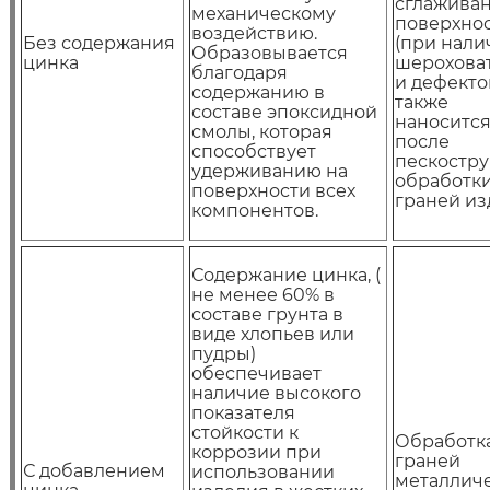
сглажива
механическому
поверхно
воздействию.
Без содержания
(при нали
Образовывается
цинка
шерохова
благодаря
и дефектов
содержанию в
также
составе эпоксидной
наноситс
смолы, которая
после
способствует
пескостр
удерживанию на
обработк
поверхности всех
граней из
компонентов.
Содержание цинка, (
не менее 60% в
составе грунта в
виде хлопьев или
пудры)
обеспечивает
наличие высокого
показателя
стойкости к
Обработк
коррозии при
граней
С добавлением
использовании
металлич