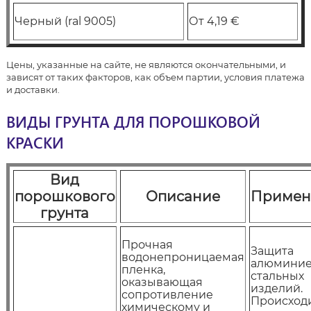
Черный (ral 9005)
От 4,19 €
Цены, указанные на сайте, не являются окончательными, и
зависят от таких факторов, как объем партии, условия платежа
и доставки.
ВИДЫ ГРУНТА ДЛЯ ПОРОШКОВОЙ
КРАСКИ
Вид
порошкового
Описание
Примен
грунта
Прочная
Защита
водонепроницаемая
алюминие
пленка,
стальных
оказывающая
изделий.
сопротивление
Происход
химическому и