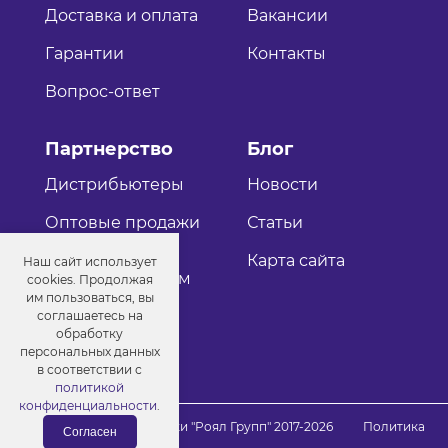
Доставка и оплата
Вакансии
Гарантии
Контакты
Вопрос-ответ
Партнерство
Блог
Дистрибьютеры
Новости
Оптовые продажи
Статьи
Как стать
Карта сайта
Наш сайт использует
дистрибьютером
cookies. Продолжая
им пользоваться, вы
соглашаетесь на
обработку
персональных данных
в соответствии с
политикой
конфиденциальности
.
© Порошковые краски "Роял Групп" 2017-2026
Политика
Согласен