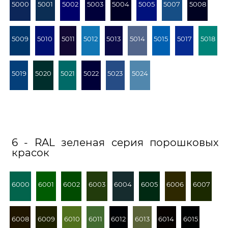
5000
5001
5002
5003
5004
5005
5007
5008
5009
5010
5011
5012
5013
5014
5015
5017
5018
5019
5020
5021
5022
5023
5024
6 - RAL зеленая серия порошковых
красок
6000
6001
6002
6003
6004
6005
6006
6007
6008
6009
6010
6011
6012
6013
6014
6015