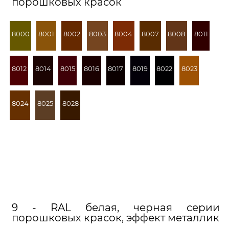
порошковых красок
8000
8001
8002
8003
8004
8007
8008
8011
8012
8014
8015
8016
8017
8019
8022
8023
8024
8025
8028
9 - RAL белая, черная серии
порошковых красок, эффект металлик