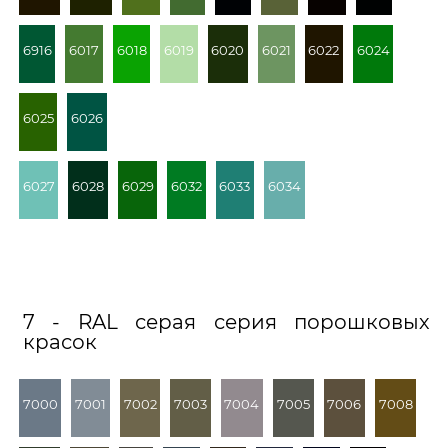
6916
6017
6018
6019
6020
6021
6022
6024
6025
6026
6027
6028
6029
6032
6033
6034
7 - RAL серая серия порошковых
красок
7000
7001
7002
7003
7004
7005
7006
7008