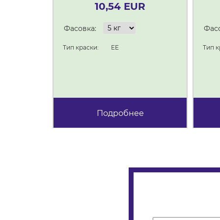
10,54 EUR
Фасовка:
Фасо
Тип краски:
EE
Тип к
Подробнее