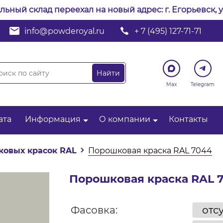
альный склад переехал на новый адрес: г. Егорьевск, у
info@powderoyal.ru
+ 7 (495) 127-71-71
Max
Telegram
ата
Информация
О компании
Контакты
ковых красок RAL
Порошковая краска RAL 7044
Порошковая краска RAL 
Фасовка: