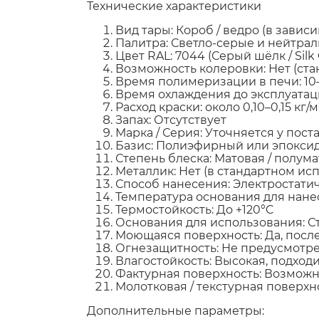
Технические характеристики
Вид тары: Короб / ведро (в завис
Палитра: Светло-серые и нейтра
Цвет RAL: 7044 (Серый шёлк / Silk 
Возможность колеровки: Нет (ста
Время полимеризации в печи: 10
Время охлаждения до эксплуатаци
Расход краски: около 0,10–0,15 кг/м
Запах: Отсутствует
Марка / Серия: Уточняется у пос
Базис: Полиэфирный или эпоксид
Степень блеска: Матовая / полума
Металлик: Нет (в стандартном ис
Способ нанесения: Электростат
Температура основания для нанес
Термостойкость: До +120°C
Основания для использования: С
Моющаяся поверхность: Да, пос
Огнезащитность: Не предусмотрен
Влагостойкость: Высокая, подход
Фактурная поверхность: Возможна
Молотковая / текстурная поверхн
Дополнительные параметры: