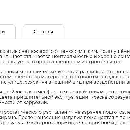
ки
Отзывы
крытие светло-серого оттенка с мягким, приглушён
ид. Цвет отличается нейтральностью и хорошо соч
спользуется в промышленности и строительстве.
ивания металлических изделий различного назначе
тем, элементов интерьера, торгового и складского
и на улице, сохраняя внешний вид при воздействии 
 стойкость к атмосферным воздействиям, сопроти
цвета при длительной эксплуатации. Краска образуе
ности от коррозии.
тростатического распыления на заранее подготовл
ирена. После нанесения изделие помещается в печь,
в результате которого формируется прочное и долго