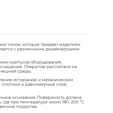
ным тоном, которое придаёт изделиям
етается с различными дизайнерскими
ния: корпусов оборудования,
 оснащения. Покрытие рассчитано на
внешней среды.
вление истиранию и механическим
т плотный и равномерный слой,
енное основание. Поверхность должна
 где при температуре около 180–200 °C
вечное покрытие.