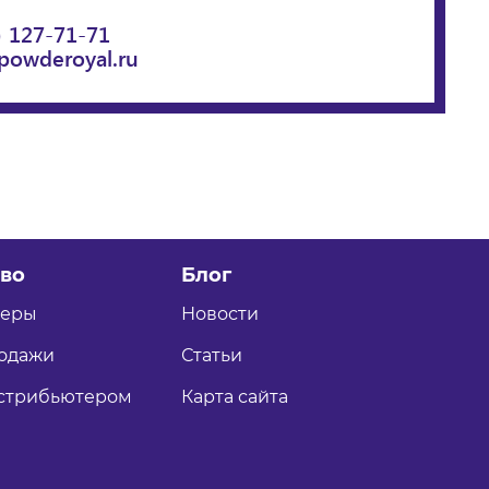
) 127-71-71
powderoyal.ru
во
Блог
теры
Новости
одажи
Статьи
истрибьютером
Карта сайта