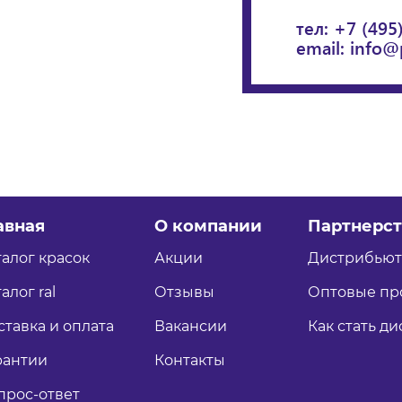
тел:
+7 (495
email:
info@
авная
О компании
Партнерст
талог красок
Акции
Дистрибью
алог ral
Отзывы
Оптовые пр
ставка и оплата
Вакансии
Как стать д
рантии
Контакты
прос-ответ