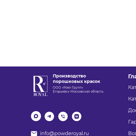
Производство
Гл
порошковых красок
Ка
ООО «Роял Групп»
Егорьевск Московская область
Кат
До
Га
Во
info@powderoyal.ru