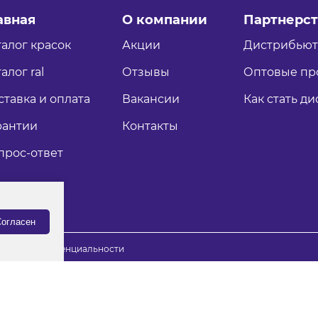
авная
О компании
Партнерст
талог красок
Акции
Дистрибью
алог ral
Отзывы
Оптовые пр
ставка и оплата
Вакансии
Как стать д
рантии
Контакты
прос-ответ
огласен
итика конфиденциальности