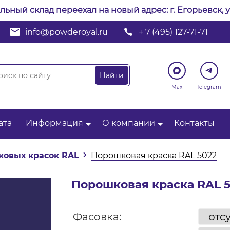
альный склад переехал на новый адрес: г. Егорьевск, у
info@powderoyal.ru
+ 7 (495) 127-71-71
Max
Telegram
ата
Информация
О компании
Контакты
ковых красок RAL
Порошковая краска RAL 5022
Порошковая краска RAL 
Фасовка: