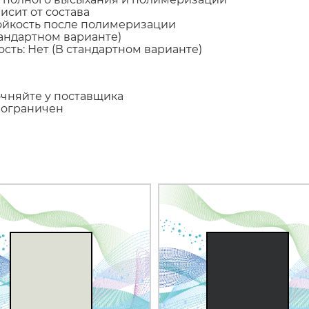
исит от состава
тойкость после полимеризации
тандартном варианте)
сть: Нет (В стандартном варианте)
очняйте у поставщика
еограничен