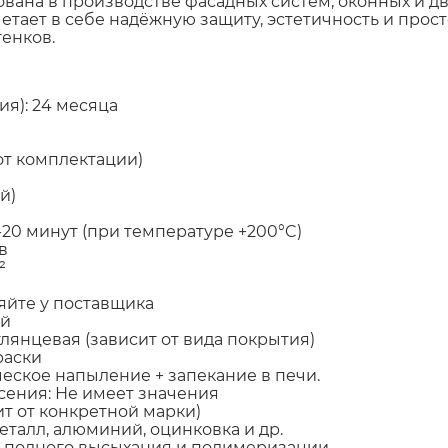
вана в производстве фасадных систем, оконных и д
тает в себе надёжную защиту, эстетичность и просто
енков.
ия): 24 месяца
 от комплектации)
й)
20 минут (при температуре +200°C)
в
²
няйте у поставщика
ый
глянцевая (зависит от вида покрытия)
раски
еское напыление + запекание в печи.
сения: Не имеет значения
ит от конкретной марки)
талл, алюминий, оцинковка и др.
е полного высыхания и полимеризации