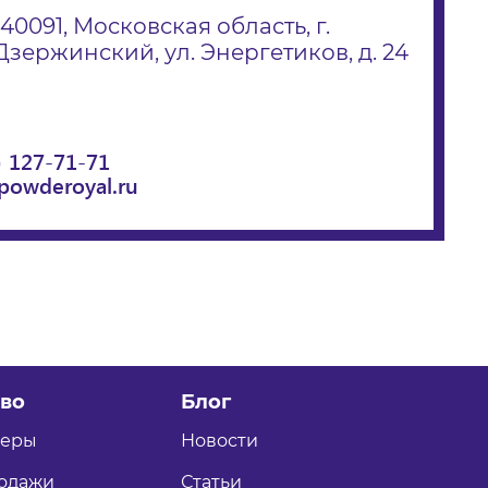
140091, Московская область, г.
Дзержинский, ул. Энергетиков, д. 24
) 127-71-71
powderoyal.ru
во
Блог
теры
Новости
одажи
Статьи