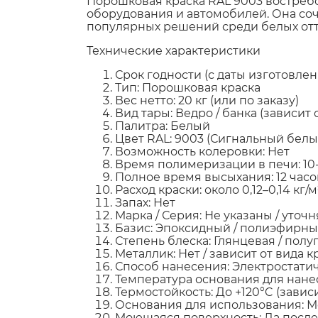
Порошковая краска RAL 9003 востребо
оборудования и автомобилей. Она соче
популярных решений среди белых отт
Технические характеристики
Срок годности (с даты изготовлен
Тип: Порошковая краска
Вес нетто: 20 кг (или по заказу)
Вид тары: Ведро / банка (зависит
Палитра: Белый
Цвет RAL: 9003 (Сигнальный белы
Возможность колеровки: Нет
Время полимеризации в печи: 10-
Полное время высыхания: 12 часо
Расход краски: около 0,12–0,14 кг/м
Запах: Нет
Марка / Серия: Не указаны / уточ
Базис: Эпоксидный / полиэфирн
Степень блеска: Глянцевая / полу
Металлик: Нет / зависит от вида к
Способ нанесения: Электростатич
Температура основания для нане
Термостойкость: До +120°C (завис
Основания для использования: Ме
Моющаяся поверхность: Да посл