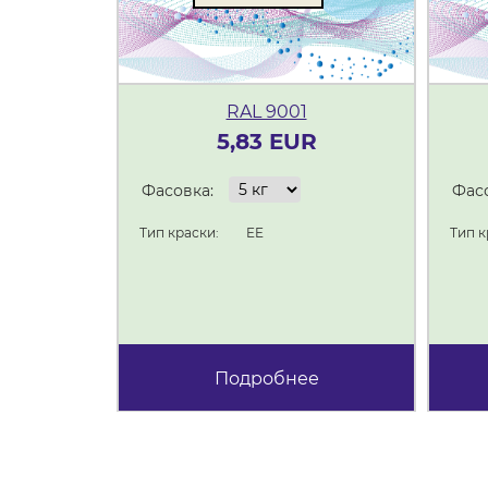
RAL 9001
5,83 EUR
Фасовка:
Фасо
Тип краски:
EE
Тип к
Подробнее