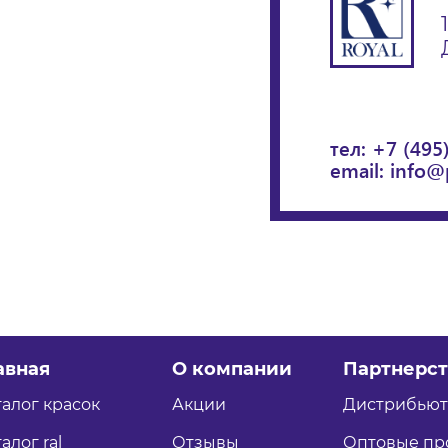
тел:
+7 (495
email:
info@
авная
О компании
Партнерст
талог красок
Акции
Дистрибью
алог ral
Отзывы
Оптовые пр