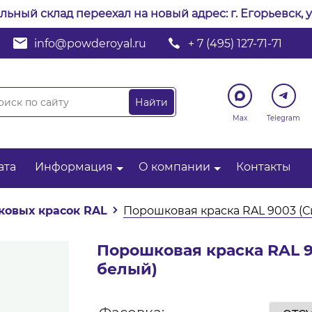
альный склад переехал на новый адрес: г. Егорьевск, у
info@powderoyal.ru
+ 7 (495) 127-71-71
Max
Telegram
ата
Информация
О компании
Контакты
ковых красок RAL
Порошковая краска RAL 9003 (
Порошковая краска RAL 
белый)