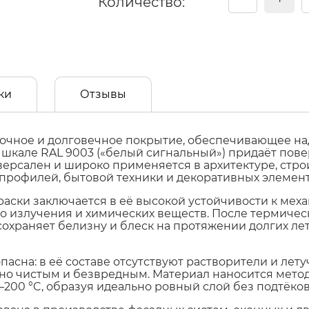
Количество:
ки
Отзывы
рочное и долговечное покрытие, обеспечивающее н
шкале RAL 9003 («белый сигнальный») придаёт повер
версален и широко применяется в архитектуре, стро
 профилей, бытовой техники и декоративных элемент
аски заключается в её высокой устойчивости к ме
о излучения и химических веществ. После термичес
охраняет белизну и блеск на протяжении долгих лет 
асна: в её составе отсутствуют растворители и лет
но чистым и безвредным. Материал наносится мето
200 °C, образуя идеально ровный слой без подтёков