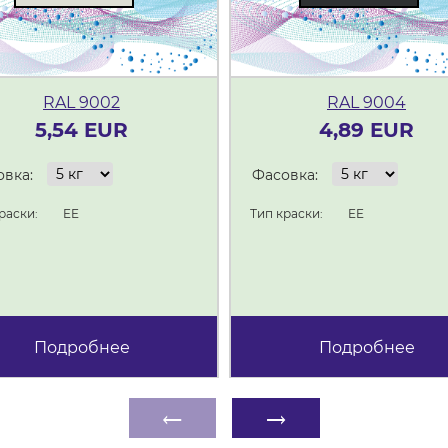
RAL 9002
RAL 9004
5,54 EUR
4,89 EUR
вка:
Фасовка:
раски:
EE
Тип краски:
EE
Подробнее
Подробнее
←
→