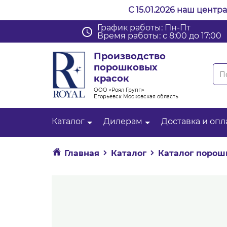
С 15.01.2026 наш центр
График работы: Пн-Пт
Время работы: с 8:00 до 17:00
Производство
порошковых
красок
ООО «Роял Групп»
Егорьевск Московская область
Каталог
Дилерам
Доставка и опл
Главная
Каталог
Каталог порош