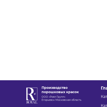
Производство
Гл
порошковых красок
Ка
ООО «Роял Групп»
Егорьевск Московская область
Кат