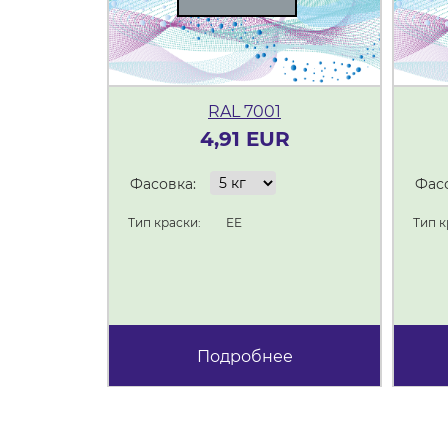
RAL 7001
4,91 EUR
Фасовка:
Фасо
Тип краски:
EE
Тип к
Подробнее