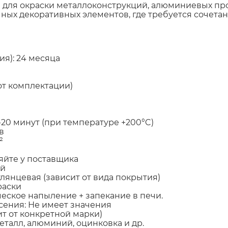
 для окраски металлоконструкций, алюминиевых про
ных декоративных элементов, где требуется сочетан
ия): 24 месяца
 от комплектации)
20 минут (при температуре +200°C)
в
²
няйте у поставщика
ый
глянцевая (зависит от вида покрытия)
раски
еское напыление + запекание в печи.
сения: Не имеет значения
ит от конкретной марки)
талл, алюминий, оцинковка и др.