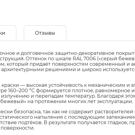
ки
Отзывы
рочное и долговечное защитно-декоративное покрыт
струкций. Оттенок по шкале RAL 7006 («серый бежев
м, который придаёт поверхностям современный и ак
 архитектурными решениями и широко используется
краски — высокая устойчивость к механическим и 
ре 160–200 °C формируется плотное, равномерное и 
у излучению и перепадам температур. Благодаря эт
 бежевый» на протяжении многих лет эксплуатации.
ески безопасна, так как не содержит растворителей
статического напыления с последующим запеканием
ствие подтёков. В результате получается гладкое, 
 поверхности.