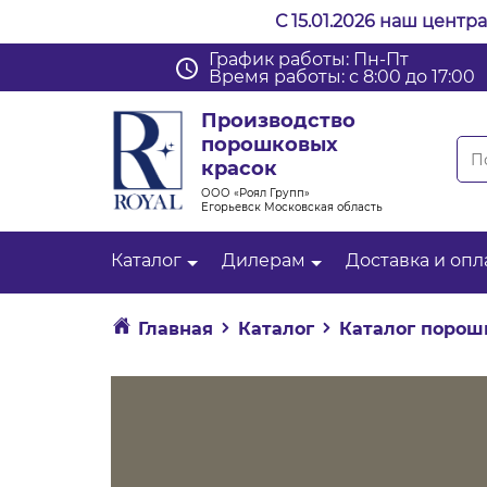
С 15.01.2026 наш центр
График работы: Пн-Пт
Время работы: с 8:00 до 17:00
Производство
порошковых
красок
ООО «Роял Групп»
Егорьевск Московская область
Каталог
Дилерам
Доставка и опл
Главная
Каталог
Каталог порош