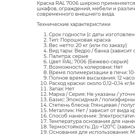
Краска RAL 7006 широко применяется
шкафов, ограждений, мебели и различ
современного внешнего вида.
Технические характеристики
Срок годности (с даты изготовлен
Тип: Порошковая краска
Вес нетто: 20 кг (или по заказу)
Вид тары: Ведро / банка (зависит
Палитра: серые
Цвет RAL: 7006 (Бежево-серый)
Возможность колеровки: Нет
Время полимеризации в печи: 10-
Полное время высыхания: 12 часо
Расход краски: около 0,12–0,14 кг/м
Запах: Нет
Марка / Серия: Не указаны / уточ
Базис: Эпоксидный / полиэфирн
Степень блеска: Глянцевая / полу
Металлик: Нет / зависит от вида к
Способ нанесения: Электростатич
Температура основания для нане
Термостойкость: До +120°C (завис
Основания для использования: Ме