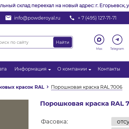
альный склад переехал на новый адрес: г. Егорьевск, у
info@powderoyal.ru
+ 7 (495) 127-71-71
Max
Telegram
ата
Информация
О компании
Контакты
ковых красок RAL
Порошковая краска RAL 7006
Порошковая краска RAL 
Фасовка: