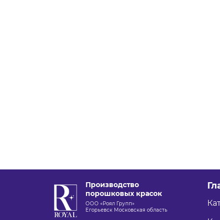
Производство
Гл
порошковых красок
Ка
ООО «Роял Групп»
Егорьевск Московская область