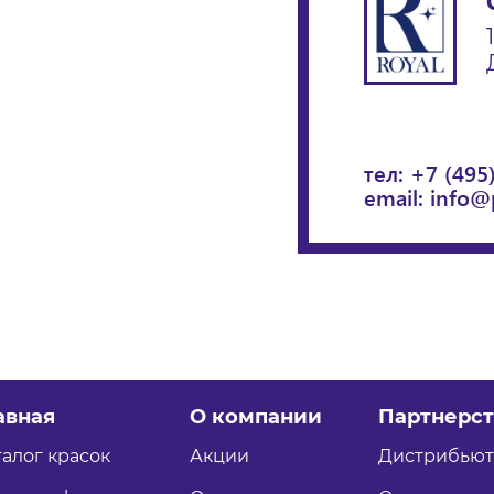
тел:
+7 (495
email:
info@
авная
О компании
Партнерст
талог красок
Акции
Дистрибью