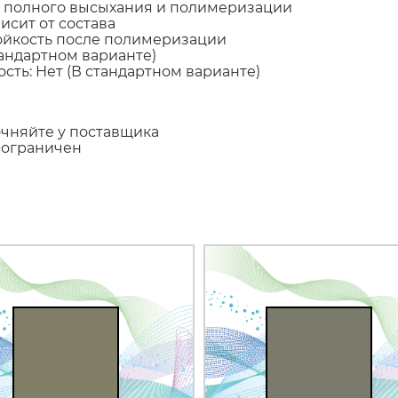
е полного высыхания и полимеризации
исит от состава
тойкость после полимеризации
тандартном варианте)
сть: Нет (В стандартном варианте)
очняйте у поставщика
еограничен