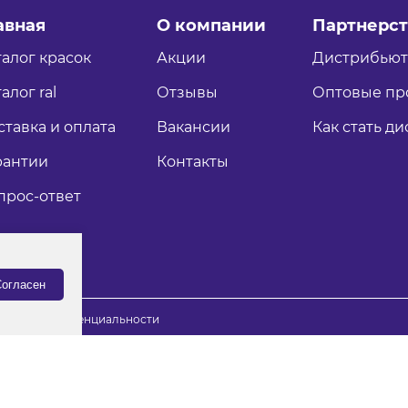
авная
О компании
Партнерст
талог красок
Акции
Дистрибью
алог ral
Отзывы
Оптовые пр
ставка и оплата
Вакансии
Как стать д
рантии
Контакты
прос-ответ
огласен
итика конфиденциальности