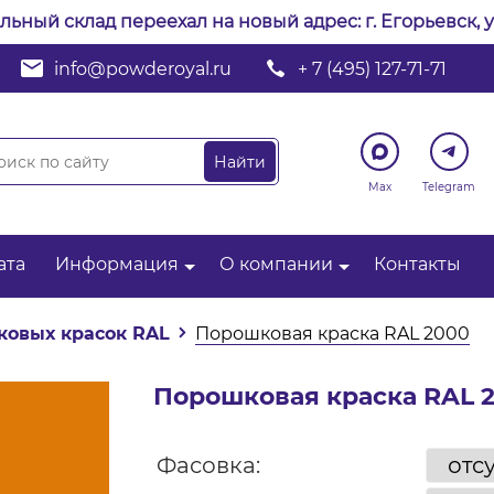
альный склад переехал на новый адрес: г. Егорьевск, у
info@powderoyal.ru
+ 7 (495) 127-71-71
Max
Telegram
ата
Информация
О компании
Контакты
ковых красок RAL
Порошковая краска RAL 2000
Порошковая краска RAL 
Фасовка: