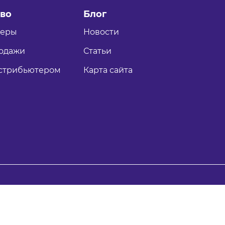
во
Блог
теры
Новости
одажи
Статьи
истрибьютером
Карта сайта