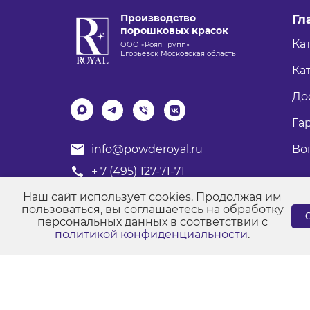
Производство
Гл
порошковых красок
Ка
ООО «Роял Групп»
Егорьевск Московская область
Кат
До
Га
Во
info@powderoyal.ru
+ 7 (495) 127-71-71
График работы: Пн-Пт
Наш сайт использует cookies. Продолжая им
Время работы: с 8:00 до 17:00
пользоваться, вы соглашаетесь на обработку
С
персональных данных в соответствии с
политикой конфиденциальности
.
© Порошковые краски "Роял Групп" 2017-2026
Пол