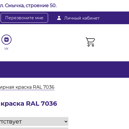
л. Смычка, строение 50.
Перезвоните мне
Личный кабинет
VK
рная краска RAL 7036
краска RAL 7036