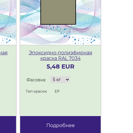
ная
Эпоксидно-полиэфирная
Эпокси
краска RAL 7034
кр
5,48 EUR
Фасовка:
Фасовка:
Тип краски:
ЕР
Тип краски:
Подробнее