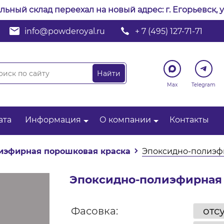
альный склад переехал на новый адрес: г. Егорьевск, у
info@powderoyal.ru
+ 7 (495) 127-71-71
Max
Telegram
ата
Информация
О компании
Контакты
иэфирная порошковая краска
Эпоксидно-полиэфи
Эпоксидно-полиэфирная 
Фасовка: