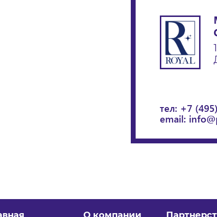
тел:
+7 (495
email:
info@
авная
О компании
Партнерст