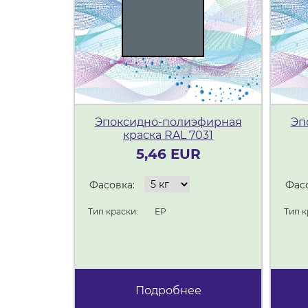
Эпоксидно-полиэфирная
Эп
краска RAL 7031
5,46 EUR
Фасовка:
Фасо
Тип краски:
ЕР
Тип к
Подробнее