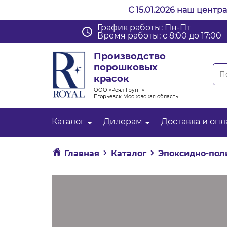
С 15.01.2026 наш центр
График работы: Пн-Пт
Время работы: с 8:00 до 17:00
Производство
порошковых
красок
ООО «Роял Групп»
Егорьевск Московская область
Каталог
Дилерам
Доставка и опл
Главная
Каталог
Эпоксидно-пол