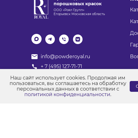
порошковых красок
Ка
ООО «Роял Групп»
Егорьевск Московская область
Кат
До
Га
Во
info@powderoyal.ru
+ 7 (495) 127-71-71
График работы: Пн-Пт
Наш сайт использует cookies. Продолжая им
Время работы: с 8:00 до 17:00
пользоваться, вы соглашаетесь на обработку
С
персональных данных в соответствии с
политикой конфиденциальности
.
© Порошковые краски "Роял Групп" 2017-2026
Пол