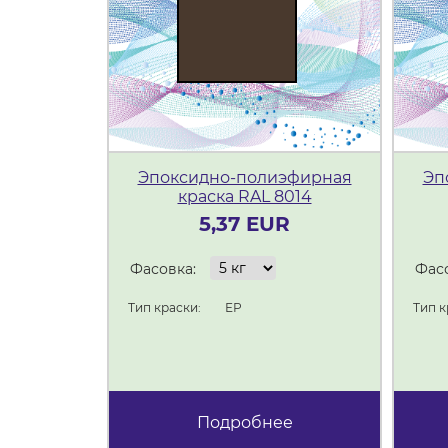
Эпоксидно-полиэфирная
Эп
краска RAL 8014
5,37 EUR
Фасовка:
Фасо
Тип краски:
ЕР
Тип к
Подробнее