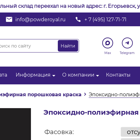
альный склад переехал на новый адрес: г. Егорьевск, у
info@powderoyal.ru
+ 7 (495) 127-71-71
Max
Telegram
ата
Информация
О компании
Контакты
иэфирная порошковая краска
Эпоксидно-полиэфи
Эпоксидно-полиэфирная 
Фасовка: