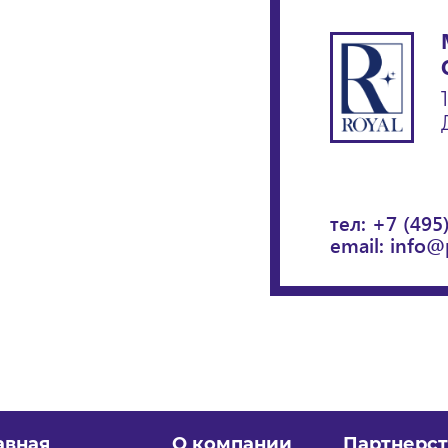
тел:
+7 (495
email:
info@
авная
О компании
Партнерст