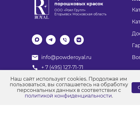
порошковых красок
Ка
ООО «Роял Групп»
Егорьевск Московская область
Кат
До
Га
Во
info@powderoyal.ru
+ 7 (495) 127-71-71
График работы: Пн-Пт
Наш сайт использует cookies. Продолжая им
Время работы: с 8:00 до 17:00
пользоваться, вы соглашаетесь на обработку
С
персональных данных в соответствии с
политикой конфиденциальности
.
© Порошковые краски "Роял Групп" 2017-2026
Пол