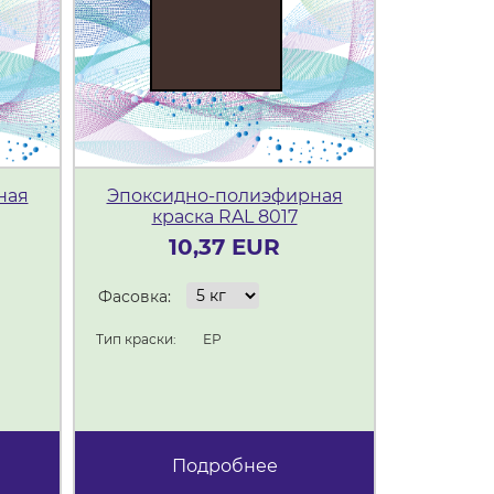
ная
Эпоксидно-полиэфирная
Эпокси
краска RAL 8017
кр
10,37 EUR
Фасовка:
Фасовка:
Тип краски:
ЕР
Тип краски:
Подробнее