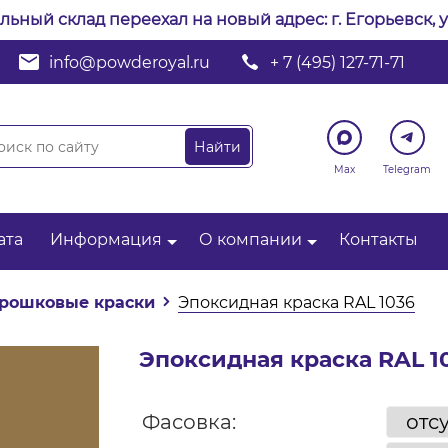
альный склад переехал на новый адрес: г. Егорьевск, у
info@powderoyal.ru
+ 7 (495) 127-71-71
Max
Telegram
ата
Информация
О компании
Контакты
рошковые краски
Эпоксидная краска RAL 1036
Эпоксидная краска RAL 1
Фасовка: