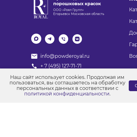
порошковых красок
Ка
ООО «Роял Групп»
Егорьевск Московская область
Кат
До
Га
Во
info@powderoyal.ru
+ 7 (495) 127-71-71
График работы: Пн-Пт
Наш сайт использует cookies. Продолжая им
Время работы: с 8:00 до 17:00
пользоваться, вы соглашаетесь на обработку
С
персональных данных в соответствии с
политикой конфиденциальности
.
© Порошковые краски "Роял Групп" 2017-2026
Пол