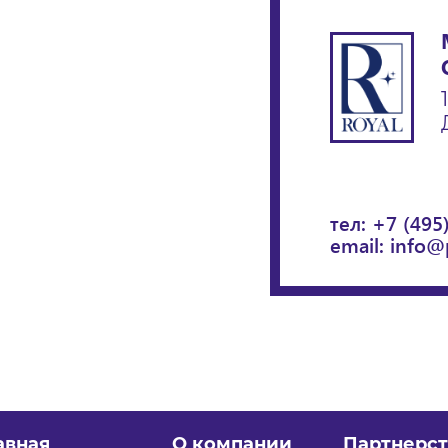
тел:
+7 (495
email:
info@
авная
О компании
Партнерст