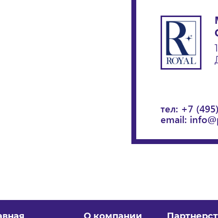
тел:
+7 (495
email:
info@
авная
О компании
Партнерст