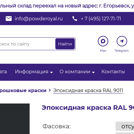
альный склад переехал на новый адрес: г. Егорьевск, у
info@powderoyal.ru
+ 7 (495) 127-71-71
Max
Telegram
ата
Информация
О компании
Контакты
рошковые краски
Эпоксидная краска RAL 9011
Эпоксидная краска RAL 9
Фасовка: