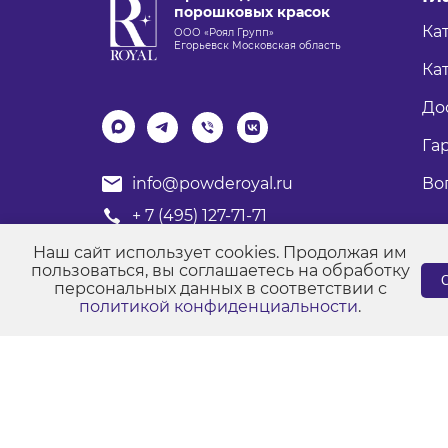
порошковых красок
Ка
ООО «Роял Групп»
Егорьевск Московская область
Кат
До
Га
Во
info@powderoyal.ru
+ 7 (495) 127-71-71
График работы: Пн-Пт
Наш сайт использует cookies. Продолжая им
Время работы: с 8:00 до 17:00
пользоваться, вы соглашаетесь на обработку
С
персональных данных в соответствии с
политикой конфиденциальности
.
© Порошковые краски "Роял Групп" 2017-2026
Пол