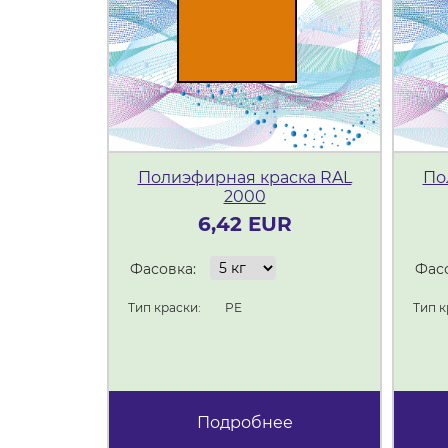
Полиэфирная краска RAL
По
2000
6,42 EUR
Фасовка:
Фасо
Тип краски:
PE
Тип к
Подробнее