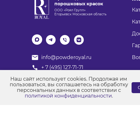
порошковых красок
Ка
ООО «Роял Групп»
Егорьевск Московская область
Кат
До
Га
Во
info@powderoyal.ru
+ 7 (495) 127-71-71
График работы: Пн-Пт
Наш сайт использует cookies. Продолжая им
Время работы: с 8:00 до 17:00
пользоваться, вы соглашаетесь на обработку
С
персональных данных в соответствии с
политикой конфиденциальности
.
© Порошковые краски "Роял Групп" 2017-2026
Пол