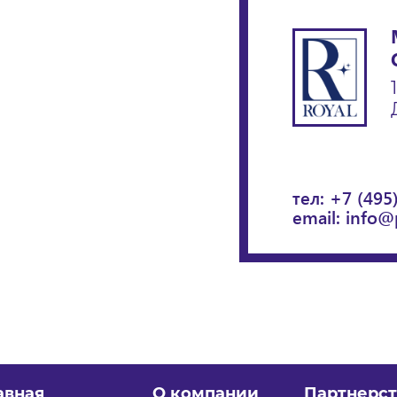
тел:
+7 (495
email:
info@
авная
О компании
Партнерст