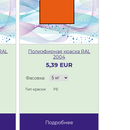
RAL
Полиэфирная краска RAL
Полиэф
2004
5,39 EUR
Фасовка:
Фасовка:
Тип краски:
Тип краски:
PE
Подробнее