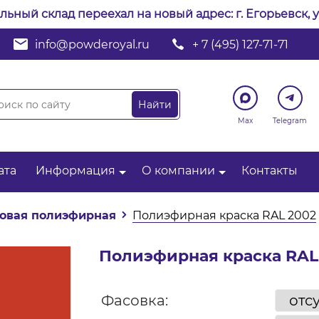
альный склад переехал на новый адрес: г. Егорьевск, у
info@powderoyal.ru
+ 7 (495) 127-71-71
Max
Telegram
ата
Информация
О компании
Контакты
овая полиэфирная
Полиэфирная краска RAL 2002
Полиэфирная краска RAL
Фасовка: