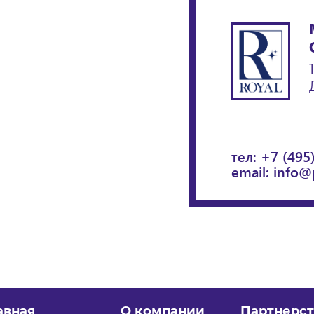
тел:
+7 (495
email:
info@
авная
О компании
Партнерст