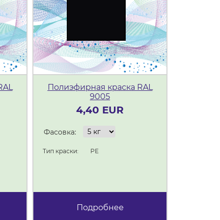
RAL
Полиэфирная краска RAL
Полиэф
9005
4,40 EUR
Фасовка:
Фасовка:
Тип краски:
PE
Тип краски:
Подробнее