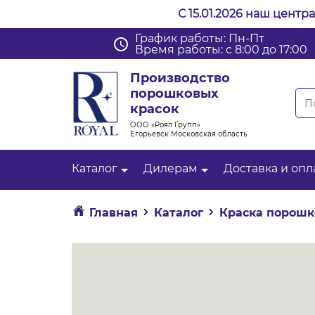
С 15.01.2026 наш центр
График работы: Пн-Пт
Время работы: с 8:00 до 17:00
Производство
порошковых
красок
ООО «Роял Групп»
Егорьевск Московская область
Каталог
Дилерам
Доставка и опл
Главная
Каталог
Краска порошк