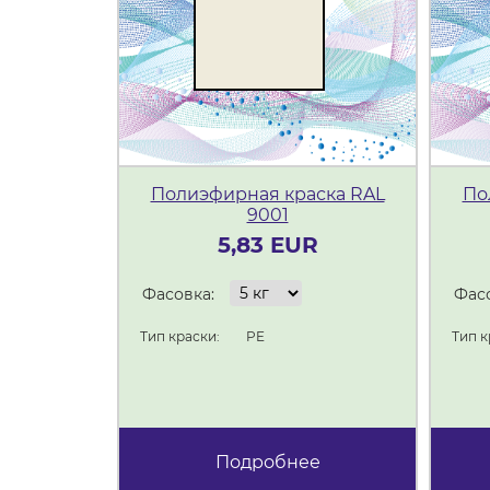
Полиэфирная краска RAL
По
9001
5,83 EUR
Фасовка:
Фасо
Тип краски:
PE
Тип к
Подробнее