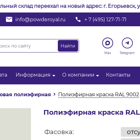
альный склад переехал на новый адрес: г. Егорьевск, у
info@powderoyal.ru
+ 7 (495) 127-71-71
Max
Telegram
ата
Информация
О компании
Контакты
овая полиэфирная
Полиэфирная краска RAL 9002
Полиэфирная краска RAL
Фасовка: