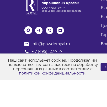
порошковых красок
Ка
ООО «Роял Групп»
Егорьевск Московская область
Кат
До
Га
Во
info@powderoyal.ru
+ 7 (495) 127-71-71
График работы: Пн-Пт
Наш сайт использует cookies. Продолжая им
Время работы: с 8:00 до 17:00
пользоваться, вы соглашаетесь на обработку
С
персональных данных в соответствии с
политикой конфиденциальности
.
© Порошковые краски "Роял Групп" 2017-2026
Пол