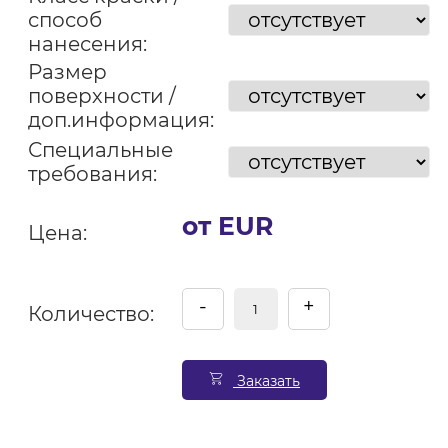
способ
нанесения:
Размер
поверхности /
доп.информация:
Специальные
требования:
от EUR
Цена:
-
+
Количество:
Заказать