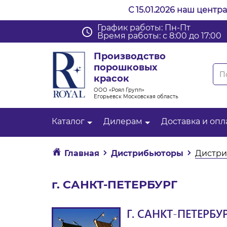
С 15.01.2026 наш центр
График работы: Пн-Пт
Время работы: с 8:00 до 17:00
Производство
порошковых
красок
ООО «Роял Групп»
Егорьевск Московская область
Каталог
Дилерам
Доставка и опл
Главная
Дистрибьюторы
Дистри
г. САНКТ-ПЕТЕРБУРГ
Г. САНКТ-ПЕТЕРБУ