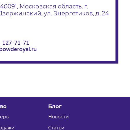
140091, Московская область, г.
Дзержинский, ул. Энергетиков, д. 24
) 127-71-71
powderoyal.ru
во
Блог
теры
Новости
одажи
Статьи