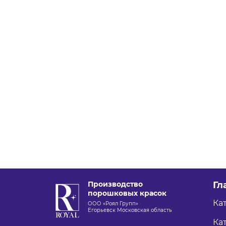
Производство
Гл
порошковых красок
Ка
ООО «Роял Групп»
Егорьевск Московская область
Кат