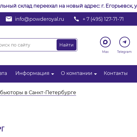
альный склад переехал на новый адрес: г. Егорьевск, у
info@powderoyal.ru
+ 7 (495) 127-71-71
Max
Telegram
ата
Информация
О компании
Контакты
бьюторы в Санкт-Петербурге
РГ