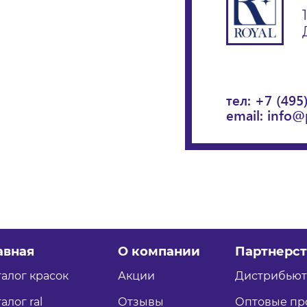
тел:
+7 (495
email:
info@
авная
О компании
Партнерст
талог красок
Акции
Дистрибью
алог ral
Отзывы
Оптовые пр