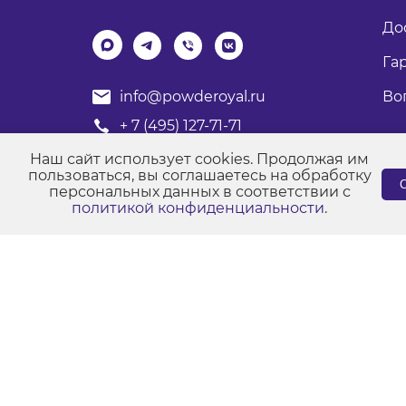
До
Га
Во
info@powderoyal.ru
+ 7 (495) 127-71-71
График работы: Пн-Пт
Наш сайт использует cookies. Продолжая им
Время работы: с 8:00 до 17:00
пользоваться, вы соглашаетесь на обработку
С
персональных данных в соответствии с
политикой конфиденциальности
.
© Порошковые краски "Роял Групп" 2017-2026
Пол