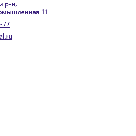
 р-н,
омышленная 11
5-77
l.ru