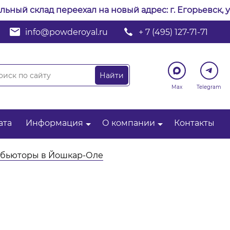
альный склад переехал на новый адрес: г. Егорьевск, у
info@powderoyal.ru
+ 7 (495) 127-71-71
Max
Telegram
ата
Информация
О компании
Контакты
бьюторы в Йошкар-Оле