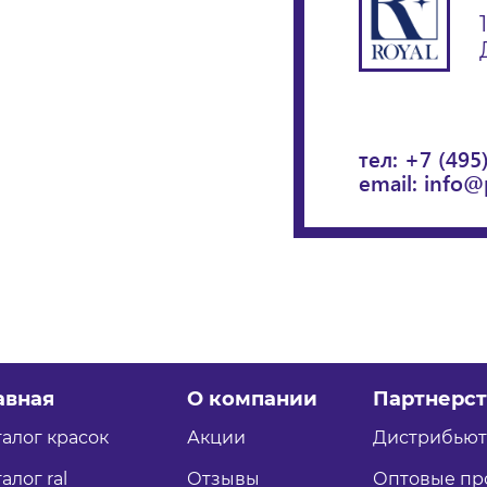
тел:
+7 (495
email:
info@
авная
О компании
Партнерст
талог красок
Акции
Дистрибью
алог ral
Отзывы
Оптовые пр