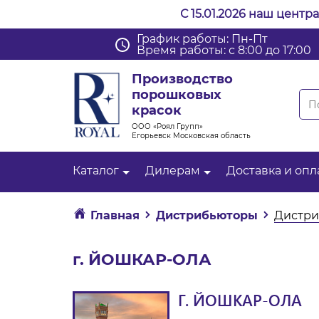
С 15.01.2026 наш центр
График работы: Пн-Пт
Время работы: с 8:00 до 17:00
Производство
порошковых
красок
ООО «Роял Групп»
Егорьевск Московская область
Каталог
Дилерам
Доставка и опл
Главная
Дистрибьюторы
Дистри
г. ЙОШКАР-ОЛА
Г. ЙОШКАР-ОЛА