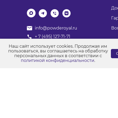
До
Га
Во
info@powderoyal.ru
+ 7 (495) 127-71-71
График работы: Пн-Пт
Наш сайт использует cookies. Продолжая им
Время работы: с 8:00 до 17:00
пользоваться, вы соглашаетесь на обработку
С
персональных данных в соответствии с
политикой конфиденциальности
.
© Порошковые краски "Роял Групп" 2017-2026
Пол