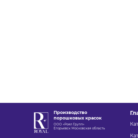
Производство
Гл
порошковых красок
Ка
ООО «Роял Групп»
Егорьевск Московская область
Кат