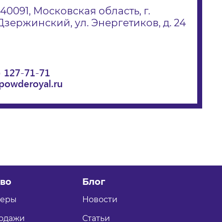
140091, Московская область, г.
Дзержинский, ул. Энергетиков, д. 24
) 127-71-71
powderoyal.ru
во
Блог
теры
Новости
одажи
Статьи