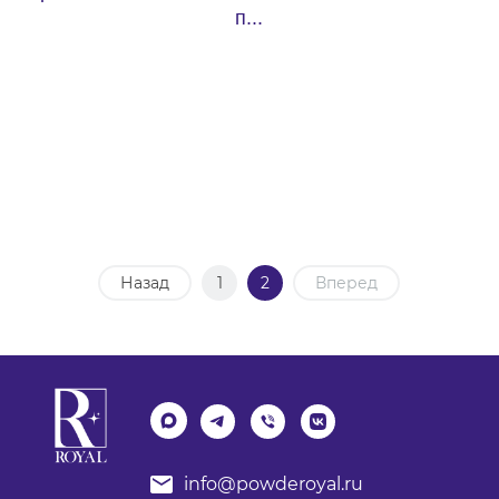
п...
Назад
1
2
Вперед
info@powderoyal.ru