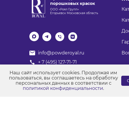
порошковых красок
Ка
ООО «Роял Групп»
Егорьевск Московская область
Кат
До
Га
Во
info@powderoyal.ru
+ 7 (495) 127-71-71
График работы: Пн-Пт
Наш сайт использует cookies. Продолжая им
Время работы: с 8:00 до 17:00
пользоваться, вы соглашаетесь на обработку
С
персональных данных в соответствии с
политикой конфиденциальности
.
© Порошковые краски "Роял Групп" 2017-2026
Пол