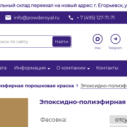
альный склад переехал на новый адрес: г. Егорьевск, у
info@powderoyal.ru
+ 7 (495) 127-71-71
Max
Telegram
ата
Информация
О компании
Контакты
иэфирная порошковая краска
Эпоксидно-полиэфи
Эпоксидно-полиэфирная к
Фасовка: