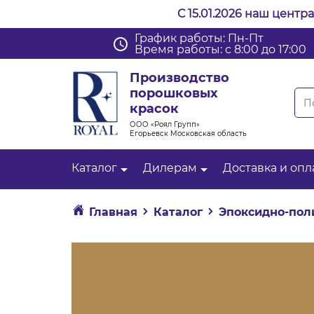
С 15.01.2026 наш центр
График работы: Пн-Пт
Время работы: с 8:00 до 17:00
Производство
порошковых
красок
ООО «Роял Групп»
Егорьевск Московская область
Каталог
Дилерам
Доставка и опл
Главная
Каталог
Эпоксидно-пол