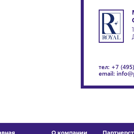
тел:
+7 (495
email:
info@
авная
О компании
Партнерст