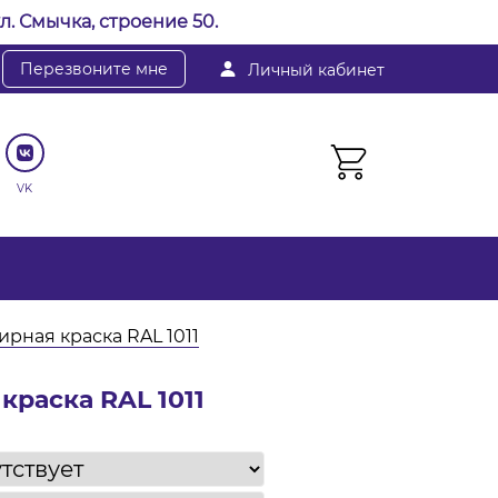
л. Смычка, строение 50.
Перезвоните мне
Личный кабинет
VK
рная краска RAL 1011
раска RAL 1011