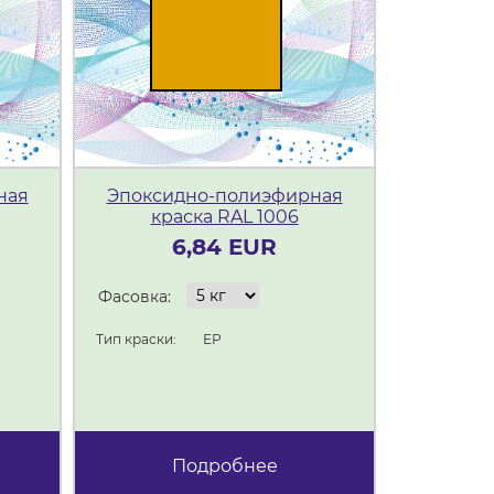
ная
Эпоксидно-полиэфирная
Эпокси
краска RAL 1006
кр
6,84 EUR
Фасовка:
Фасовка:
Тип краски:
ЕР
Тип краски:
Подробнее