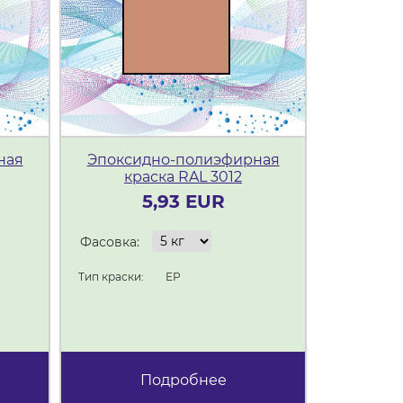
ная
Эпоксидно-полиэфирная
Эпокси
краска RAL 3012
кр
5,93 EUR
Фасовка:
Фасовка:
Тип краски:
Тип краски:
ЕР
Подробнее