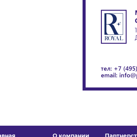
тел:
+7 (495
email:
info@
авная
О компании
Партнерст