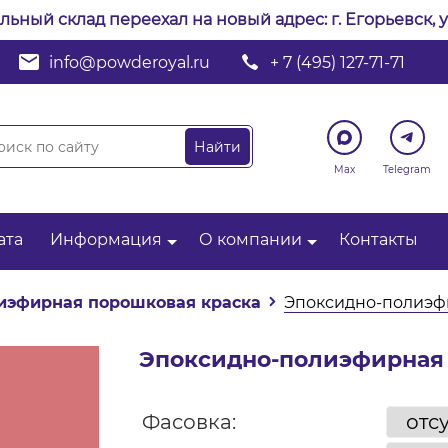
альный склад переехал на новый адрес: г. Егорьевск, у
info@powderoyal.ru
+ 7 (495) 127-71-71
Max
Telegram
ата
Информация
О компании
Контакты
иэфирная порошковая краска
Эпоксидно-полиэфи
Эпоксидно-полиэфирная 
Фасовка: