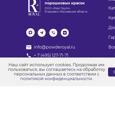
порошковых красок
Ка
ООО «Роял Групп»
Егорьевск Московская область
Кат
До
Га
Во
info@powderoyal.ru
+ 7 (495) 127-71-71
График работы: Пн-Пт
Наш сайт использует cookies. Продолжая им
Время работы: с 8:00 до 17:00
пользоваться, вы соглашаетесь на обработку
С
персональных данных в соответствии с
политикой конфиденциальности
.
© Порошковые краски "Роял Групп" 2017-2026
Пол