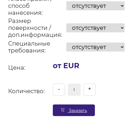
способ
нанесения:
Размер
поверхности /
доп.информация:
Специальные
требования:
от EUR
Цена:
-
+
Количество:
Заказать