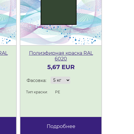
RAL
Полиэфирная краска RAL
Полиэф
6020
5,67 EUR
Фасовка:
Фасовка:
Тип краски:
PE
Тип краски:
Подробнее