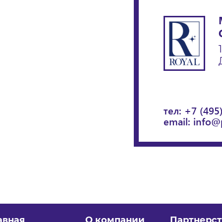
тел:
+7 (495
email:
info@
авная
О компании
Партнерст