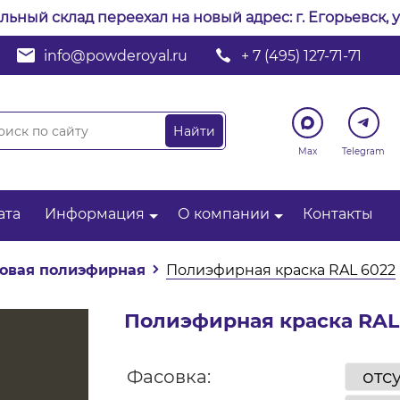
альный склад переехал на новый адрес: г. Егорьевск, у
info@powderoyal.ru
+ 7 (495) 127-71-71
Max
Telegram
ата
Информация
О компании
Контакты
овая полиэфирная
Полиэфирная краска RAL 6022
Полиэфирная краска RAL
Фасовка: