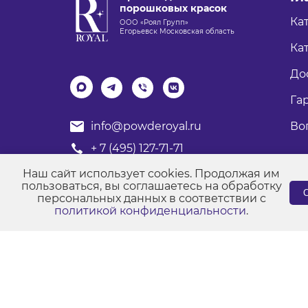
порошковых красок
Ка
ООО «Роял Групп»
Егорьевск Московская область
Кат
До
Га
Во
info@powderoyal.ru
+ 7 (495) 127-71-71
График работы: Пн-Пт
Наш сайт использует cookies. Продолжая им
Время работы: с 8:00 до 17:00
пользоваться, вы соглашаетесь на обработку
С
персональных данных в соответствии с
политикой конфиденциальности
.
© Порошковые краски "Роял Групп" 2017-2026
Пол