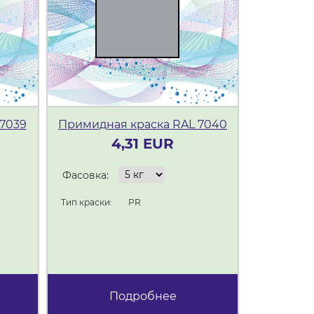
7039
Примидная краска RAL 7040
Примидна
4,31 EUR
Фасовка:
Фасовка:
Тип краски:
PR
Тип краски:
Подробнее