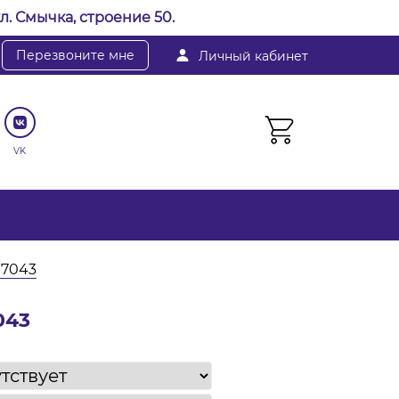
л. Смычка, строение 50.
Перезвоните мне
Личный кабинет
VK
 7043
043