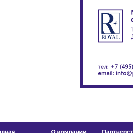
тел:
+7 (495
email:
info@
авная
О компании
Партнерст