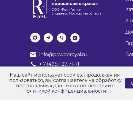
порошковых красок
Ка
ООО «Роял Групп»
Егорьевск Московская область
Кат
До
Га
Во
info@powderoyal.ru
+ 7 (495) 127-71-71
График работы: Пн-Пт
Наш сайт использует cookies. Продолжая им
Время работы: с 8:00 до 17:00
пользоваться, вы соглашаетесь на обработку
С
персональных данных в соответствии с
политикой конфиденциальности
.
© Порошковые краски "Роял Групп" 2017-2026
Пол