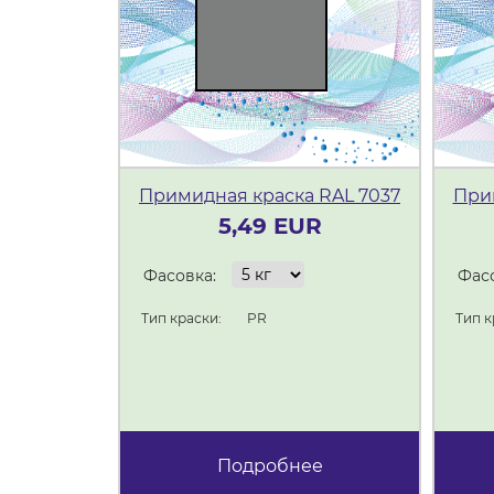
Примидная краска RAL 7037
При
5,49 EUR
Фасовка:
Фасо
Тип краски:
PR
Тип к
Подробнее