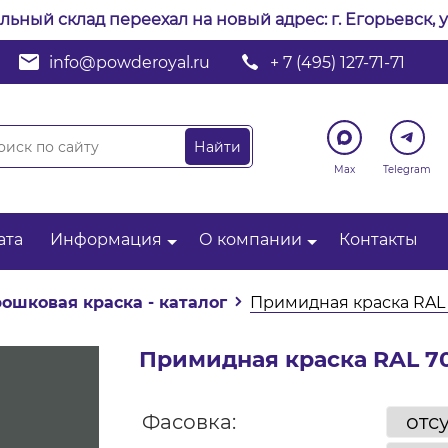
альный склад переехал на новый адрес: г. Егорьевск, у
info@powderoyal.ru
+ 7 (495) 127-71-71
Max
Telegram
ата
Информация
О компании
Контакты
ошковая краска - каталог
Примидная краска RAL
Примидная краска RAL 7
Фасовка: