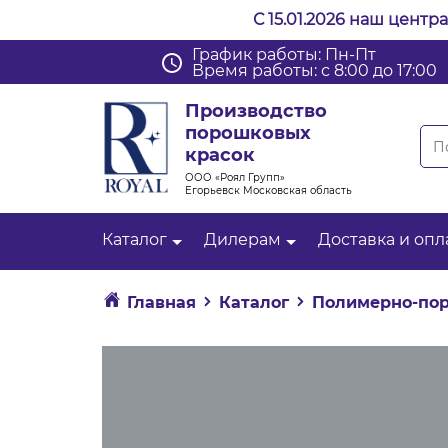
С 15.01.2026 наш центр
График работы: Пн-Пт
Время работы: с 8:00 до 17:00
Производство
порошковых
красок
ООО «Роял Групп»
Егорьевск Московская область
Каталог
Дилерам
Доставка и опл
Главная
Каталог
Полимерно-пор