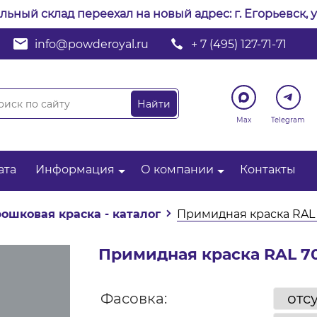
альный склад переехал на новый адрес: г. Егорьевск, у
info@powderoyal.ru
+ 7 (495) 127-71-71
Max
Telegram
ата
Информация
О компании
Контакты
ошковая краска - каталог
Примидная краска RAL
Примидная краска RAL 7
Фасовка: