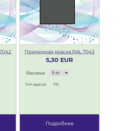
7042
Примидная краска RAL 7043
Примидна
5,30 EUR
Фасовка:
Фасовка:
Тип краски:
PR
Тип краски:
Подробнее