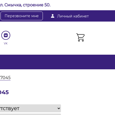
л. Смычка, строение 50.
Перезвоните мне
Личный кабинет
VK
 7045
045