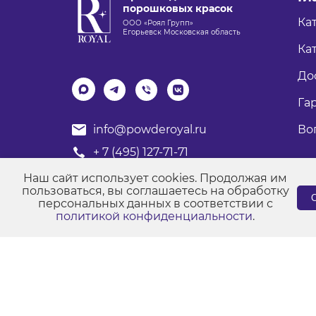
порошковых красок
Ка
ООО «Роял Групп»
Егорьевск Московская область
Кат
До
Га
Во
info@powderoyal.ru
+ 7 (495) 127-71-71
График работы: Пн-Пт
Наш сайт использует cookies. Продолжая им
Время работы: с 8:00 до 17:00
пользоваться, вы соглашаетесь на обработку
С
персональных данных в соответствии с
политикой конфиденциальности
.
© Порошковые краски "Роял Групп" 2017-2026
Пол