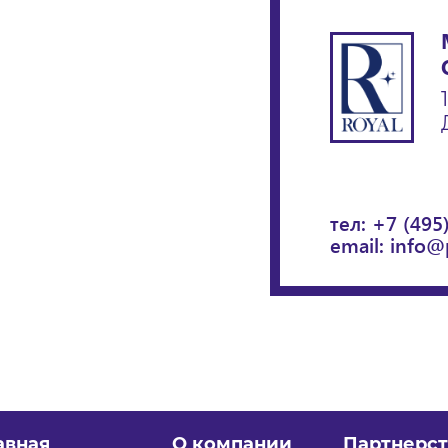
тел:
+7 (495
email:
info@
авная
О компании
Партнерст