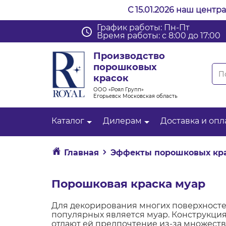
С 15.01.2026 наш центр
График работы: Пн-Пт
Время работы: с 8:00 до 17:00
Производство
порошковых
красок
ООО «Роял Групп»
Егорьевск Московская область
Каталог
Дилерам
Доставка и опл
Главная
Эффекты порошковых кр
Порошковая краска муар
Для декорирования многих поверхносте
популярных является муар. Конструкция
отдают ей предпочтение из-за множест