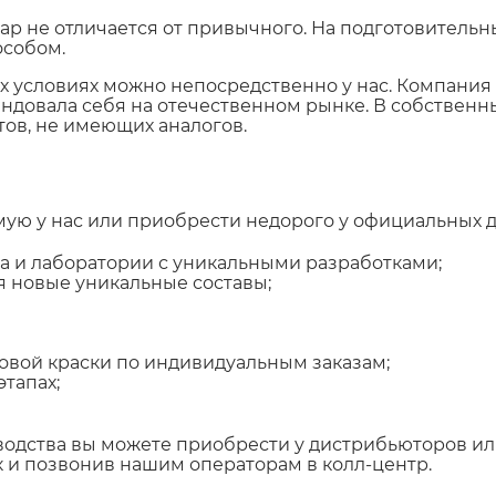
 не отличается от привычного. На подготовительны
особом.
ых условиях можно непосредственно у нас. Компани
мендовала себя на отечественном рынке. В собствен
ов, не имеющих аналогов.
ю у нас или приобрести недорого у официальных д
а и лаборатории с уникальными разработками;
я новые уникальные составы;
вой краски по индивидуальным заказам;
тапах;
одства вы можете приобрести у дистрибьюторов ил
к и позвонив нашим операторам в колл-центр.