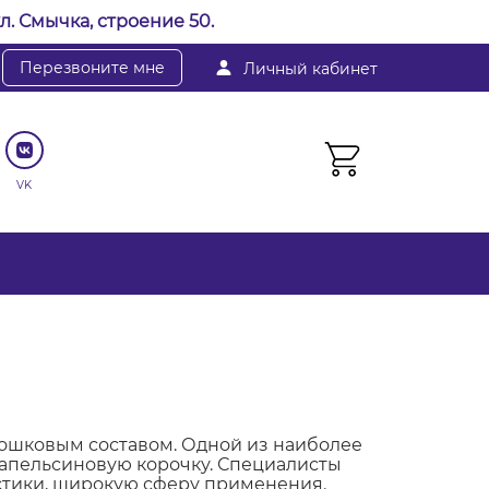
л. Смычка, строение 50.
Перезвоните мне
Личный кабинет
VK
рошковым составом. Одной из наиболее
 апельсиновую корочку. Специалисты
стики, широкую сферу применения.