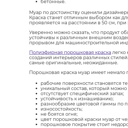
бетонные.
Муар по достоинству оценили дизайнер
Краска станет отличным выбором как дл
проявляется на расстоянии в 50 см, при
Уверенно можно сказать, что продукт о
устойчивы к различным внешним воздей
прорывом для машиностроительной инду
Полиэфирная порошковая краска
легко 
созданий интерьеров различных стилей.
самые оригинальные, неожиданные.
Порошковая краска муар имеет немало 
рабочие поверхности становятся т
уникальный состав, который можно
отсутствует специфический запах;
устойчивость к изнашиванию;
разнообразие цветовой гаммы по па
износостойкость;
не боятся огня;
цвет порошковой краски муар от че
порошковое покрытие стоит недоро