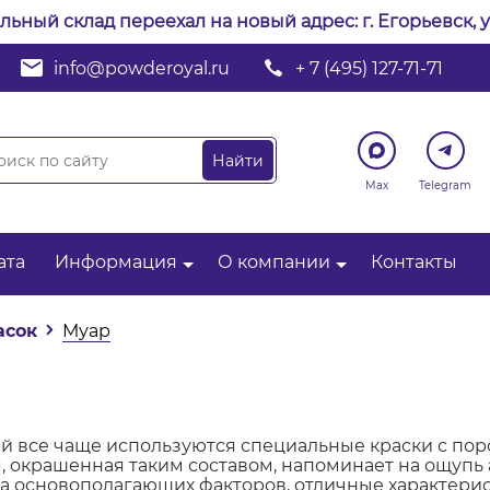
альный склад переехал на новый адрес: г. Егорьевск, у
info@powderoyal.ru
+ 7 (495) 127-71-71
Max
Telegram
ата
Информация
О компании
Контакты
асок
Муар
й все чаще используются специальные краски с по
, окрашенная таким составом, напоминает на ощупь
ва основополагающих факторов, отличные характери