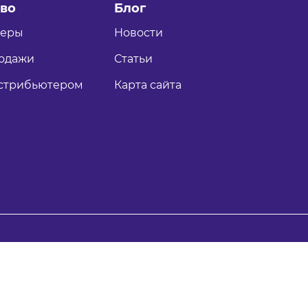
во
Блог
теры
Новости
одажи
Статьи
истрибьютером
Карта сайта