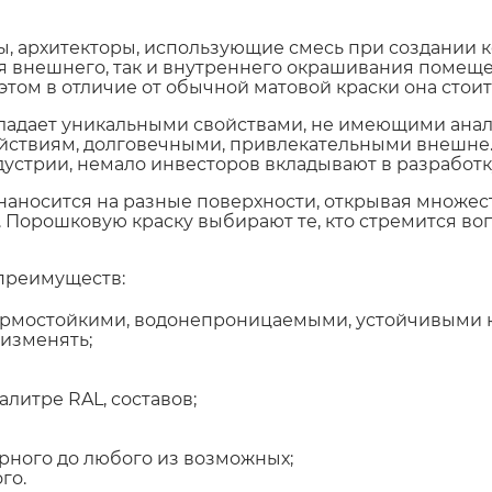
ы, архитекторы, использующие смесь при создании 
я внешнего, так и внутреннего окрашивания помеще
 этом в отличие от обычной матовой краски она стои
бладает уникальными свойствами, не имеющими анал
ствиям, долговечными, привлекательными внешне. 
стрии, немало инвесторов вкладывают в разработку
наносится на разные поверхности, открывая множес
 Порошковую краску выбирают те, кто стремится воп
преимуществ:
ермостойкими, водонепроницаемыми, устойчивыми к
 изменять;
литре RAL, составов;
рного до любого из возможных;
го.