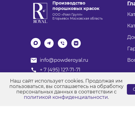
Производство
Гл
порошковых красок
Ка
ООО «Роял Групп»
Егорьевск Московская область
Кат
До
Га
Во
info@powderoyal.ru
+ 7 (495) 127-71-71
График работы: Пн-Пт
Наш сайт использует cookies. Продолжая им
Время работы: с 8:00 до 17:00
пользоваться, вы соглашаетесь на обработку
С
персональных данных в соответствии с
политикой конфиденциальности
.
© Порошковые краски "Роял Групп" 2017-2026
Пол