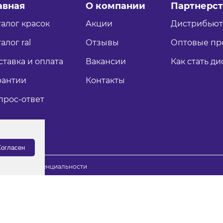
авная
О компании
Партнерст
талог красок
Акции
Дистрибью
алог ral
Отзывы
Оптовые пр
ставка и оплата
Вакансии
Как стать д
рантии
Контакты
прос-ответ
огласен
итика конфиденциальности