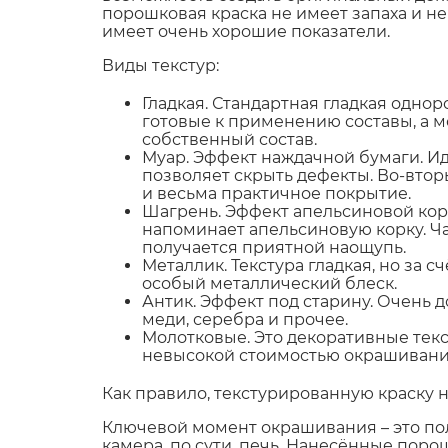
порошковая краска не имеет запаха и н
имеет очень хорошие показатели.
Виды текстур:
Гладкая. Стандартная гладкая одно
готовые к применению составы, а 
собственный состав.
Муар. Эффект наждачной бумаги. Ид
позволяет скрыть дефекты. Во-вторы
и весьма практичное покрытие.
Шагрень. Эффект апельсиновой кор
напоминает апельсиновую корку. Ч
получается приятной наощупь.
Металлик. Текстура гладкая, но за
особый металлический блеск.
Антик. Эффект под старину. Очень 
меди, серебра и прочее.
Молотковые. Это декоративные тек
невысокой стоимостью окрашивани
Как правило, текстурированную краску 
Ключевой момент окрашивания – это по
камера, по сути, печь. Нанесённые по