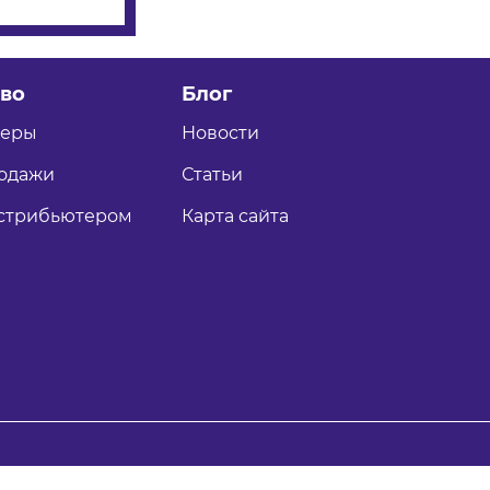
во
Блог
теры
Новости
одажи
Статьи
истрибьютером
Карта сайта