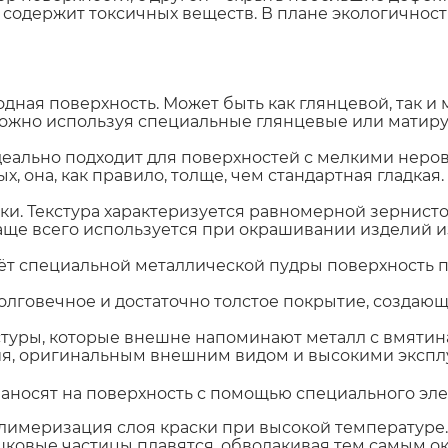
е содержит токсичных веществ. В плане экологичнос
родная поверхность. Может быть как глянцевой, так 
можно используя специальные глянцевые или матир
еально подходит для поверхностей с мелкими неров
х, она, как правило, толще, чем стандартная гладкая
ки. Текстура характеризуется равномерной зернисто
аще всего используется при окрашивании изделий и
 счёт специальной металлической пудры поверхность
долговечное и достаточно толстое покрытие, создающ
стуры, которые внешне напоминают металл с вмятин
я, оригинальным внешним видом и высокими экспл
наносят на поверхность с помощью специального эле
лимеризация слоя краски при высокой температуре.
рошковые частицы плавятся, обволакивая тем самым