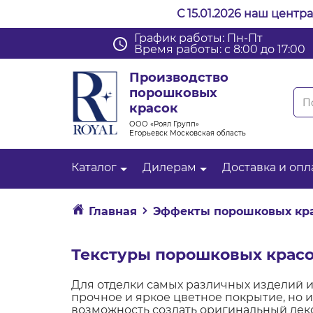
С 15.01.2026 наш центр
График работы: Пн-Пт
Время работы: с 8:00 до 17:00
Производство
порошковых
красок
ООО «Роял Групп»
Егорьевск Московская область
Каталог
Дилерам
Доставка и опл
Главная
Эффекты порошковых кр
Текстуры порошковых крас
Для отделки самых различных изделий ис
прочное и яркое цветное покрытие, но 
возможность создать оригинальный деко