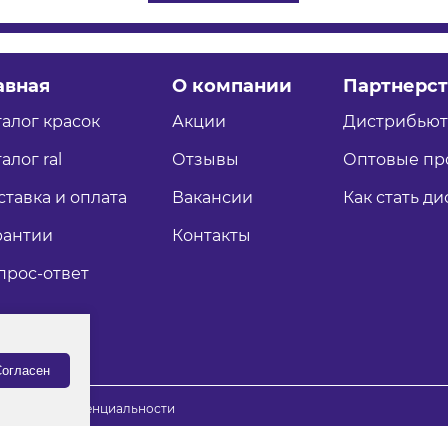
авная
О компании
Партнерст
талог красок
Акции
Дистрибью
алог ral
Отзывы
Оптовые пр
ставка и оплата
Вакансии
Как стать д
рантии
Контакты
прос-ответ
огласен
итика конфиденциальности