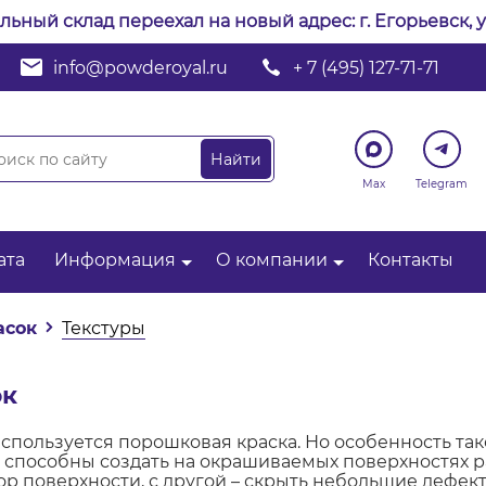
альный склад переехал на новый адрес: г. Егорьевск, у
info@powderoyal.ru
+ 7 (495) 127-71-71
Max
Telegram
ата
Информация
О компании
Контакты
асок
Текстуры
ок
пользуется порошковая краска. Но особенность такой
и способны создать на окрашиваемых поверхностях р
р поверхности, с другой – скрыть небольшие дефект