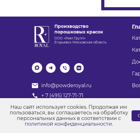
Производство
Гл
порошковых красок
Ка
ООО «Роял Групп»
Егорьевск Московская область
Кат
До
Га
Во
info@powderoyal.ru
+ 7 (495) 127-71-71
График работы: Пн-Пт
Наш сайт использует cookies. Продолжая им
Время работы: с 8:00 до 17:00
пользоваться, вы соглашаетесь на обработку
С
персональных данных в соответствии с
политикой конфиденциальности
.
© Порошковые краски "Роял Групп" 2017-2026
Пол