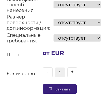
способ
нанесения:
Размер
поверхности /
доп.информация:
Специальные
требования:
от EUR
Цена:
-
+
Количество:
Заказать