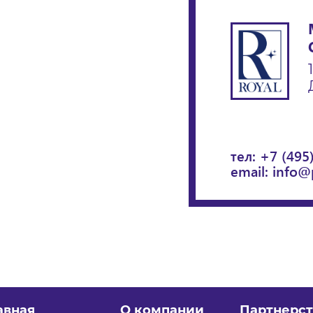
тел:
+7 (495
email:
info@
авная
О компании
Партнерст