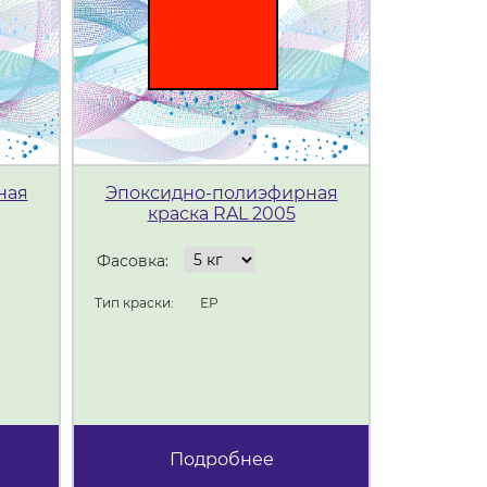
ная
Эпоксидно-полиэфирная
Эпокси
краска RAL 2005
кра
Фасовка:
Фасовка:
Тип краски:
ЕР
Тип краски:
Подробнее