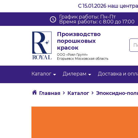
С 15.01.2026 наш центр
График работы: Пн-Пт
Время работы: с 8:00 до 17:00
Производство
порошковых
красок
ООО «Роял Групп»
Егорьевск Московская область
Каталог
Дилерам
Доставка и опл
Главная
Каталог
Эпоксидно-пол