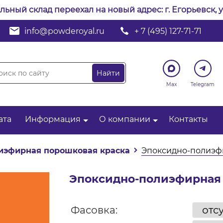
альный склад переехал на новый адрес: г. Егорьевск, у
info@powderoyal.ru
+ 7 (495) 127-71-71
Max
Telegram
ата
Информация
О компании
Контакты
иэфирная порошковая краска
Эпоксидно-полиэфи
Эпоксидно-полиэфирная 
Фасовка: