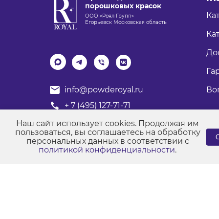
порошковых красок
Ка
ООО «Роял Групп»
Егорьевск Московская область
Кат
До
Га
Во
info@powderoyal.ru
+ 7 (495) 127-71-71
График работы: Пн-Пт
Наш сайт использует cookies. Продолжая им
Время работы: с 8:00 до 17:00
пользоваться, вы соглашаетесь на обработку
С
персональных данных в соответствии с
политикой конфиденциальности
.
© Порошковые краски "Роял Групп" 2017-2026
Пол