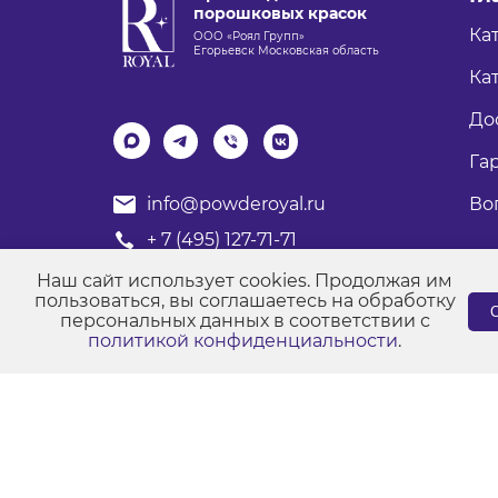
порошковых красок
Ка
ООО «Роял Групп»
Егорьевск Московская область
Кат
До
Га
Во
info@powderoyal.ru
+ 7 (495) 127-71-71
График работы: Пн-Пт
Наш сайт использует cookies. Продолжая им
Время работы: с 8:00 до 17:00
пользоваться, вы соглашаетесь на обработку
С
персональных данных в соответствии с
политикой конфиденциальности
.
© Порошковые краски "Роял Групп" 2017-2026
Пол