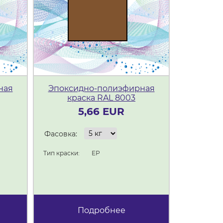
ная
Эпоксидно-полиэфирная
Эпокси
краска RAL 8003
кра
5,66 EUR
Фасовка:
Фасовка:
Тип краски:
ЕР
Тип краски:
Подробнее