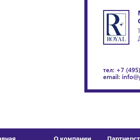
тел:
+7 (495
email:
info@
авная
О компании
Партнерст