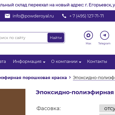
альный склад переехал на новый адрес: г. Егорьевск, у
info@powderoyal.ru
+ 7 (495) 127-71-71
Max
Telegram
ата
Информация
О компании
Контакты
иэфирная порошковая краска
Эпоксидно-полиэфи
Эпоксидно-полиэфирная 
Фасовка: