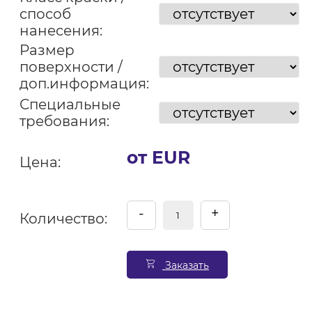
способ
нанесения:
Размер
поверхности /
доп.информация:
Специальные
требования:
от EUR
Цена:
-
+
Количество:
Заказать