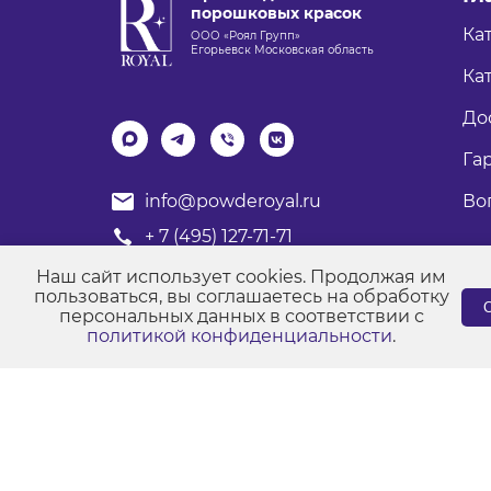
порошковых красок
Ка
ООО «Роял Групп»
Егорьевск Московская область
Кат
До
Га
Во
info@powderoyal.ru
+ 7 (495) 127-71-71
График работы: Пн-Пт
Наш сайт использует cookies. Продолжая им
Время работы: с 8:00 до 17:00
пользоваться, вы соглашаетесь на обработку
С
персональных данных в соответствии с
политикой конфиденциальности
.
© Порошковые краски "Роял Групп" 2017-2026
Пол