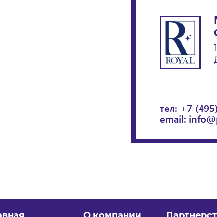
тел:
+7 (495
email:
info@
авная
О компании
Партнерст