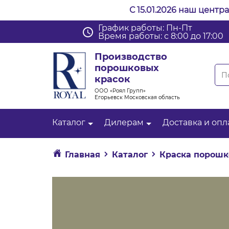
С 15.01.2026 наш центр
График работы: Пн-Пт
Время работы: с 8:00 до 17:00
Производство
порошковых
красок
ООО «Роял Групп»
Егорьевск Московская область
Каталог
Дилерам
Доставка и опл
Главная
Каталог
Краска порошк