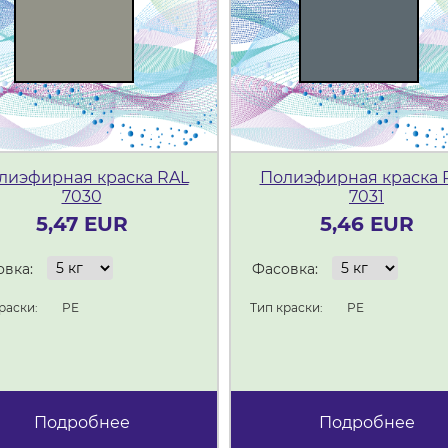
лиэфирная краска RAL
Полиэфирная краска 
7030
7031
5,47 EUR
5,46 EUR
вка:
Фасовка:
раски:
PE
Тип краски:
PE
Подробнее
Подробнее