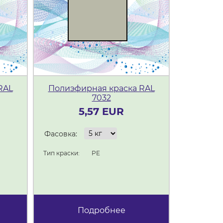
RAL
Полиэфирная краска RAL
Полиэф
7032
5,57 EUR
Фасовка:
Фасовка:
Тип краски:
PE
Тип краски:
Подробнее