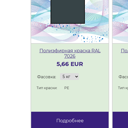
Полиэфирная краска RAL
По
7026
5,66 EUR
Фасовка:
Фасо
Тип краски:
PE
Тип к
Подробнее