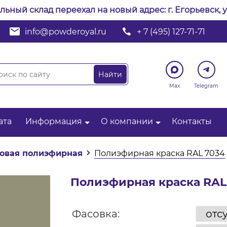
альный склад переехал на новый адрес: г. Егорьевск, у
info@powderoyal.ru
+ 7 (495) 127-71-71
Max
Telegram
ата
Информация
О компании
Контакты
овая полиэфирная
Полиэфирная краска RAL 7034
Полиэфирная краска RAL
Фасовка: